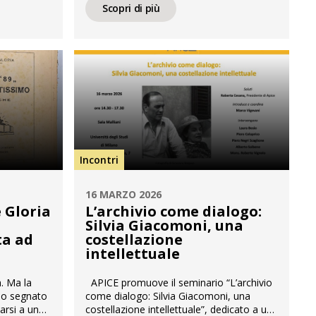
nto di
seminario L’individualismo anarchico a
Scopri di più
 nella
Milano. Politica, editoria e arte agli inizi
 Buona
del XX secolo che si terrà martedì 12
ONDA
maggio 2026 a partire dalle ore 14:30 in
Aula 113 (via Festa del Perdono […]
Incontri
16 MARZO 2026
e Gloria
L’archivio come dialogo:
Silvia Giacomoni, una
a ad
costellazione
intellettuale
. Ma la
APICE promuove il seminario “L’archivio
no segnato
come dialogo: Silvia Giacomoni, una
tarsi a un
costellazione intellettuale”, dedicato a una