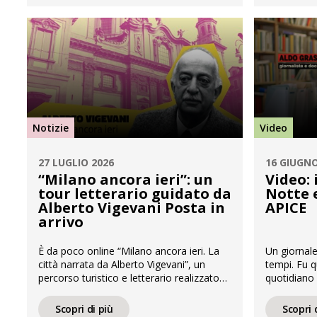
Marengo, mirabile collezione acquisita
dall’Ottoce
dall’editore Pietro Marengo e custodita da
la celebre 
APICE, rappresenta […]
indirizzata 
dell’alta bo
Notizie
Video
27 LUGLIO 2026
16 GIUGNO
“Milano ancora ieri”: un
Video: 
tour letterario guidato da
Notte e
Alberto Vigevani Posta in
APICE
arrivo
È da poco online “Milano ancora ieri. La
Un giornale
città narrata da Alberto Vigevani”, un
tempi. Fu q
percorso turistico e letterario realizzato
quotidiano 
da APICE e dall’Area Biblioteche
nuovo video
del Comune di Milano che porta alla
YouTube di 
Scopri di più
Scopri 