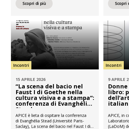
femminile”, in programma giovedì 4
della seco
Scopri di più
Scopri 
giugno 2026, dalle ore 14.30 alle 18.30,
italiano, C
presso l’Aula 113 di via Festa del Perdono
conserva l’
3. Nel quadro delle iniziative dedicate
Elisa Gamba
all’ottantesimo anniversario del suffragio
Un felice v
femminile in […]
Incontri
Incontri
15 APRILE 2026
9 APRILE 
“La scena del bacio nel
Donne 
Faust I di Goethe nella
libro: 
cultura visiva e a stampa”:
dell’ar
conferenza di Evanghélia
italian
Stead
APICE è lieta di ospitare la conferenza
APICE, in c
di Evanghélia Stead (Université Paris-
Laboratorio
Saclay), La scena del bacio nel Faust I di
(LaDoM) del