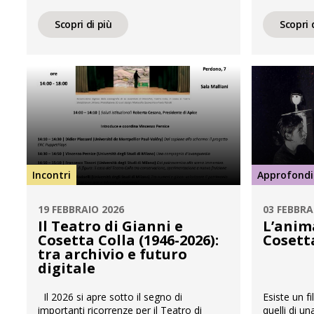
Goethe nella cultura visiva e a stampa,
Firenze, or
che si terrà mercoledì 15 aprile 2026, ore
‘Donne e me
Scopri di più
Scopri 
16.30–18.00, presso la Sala di Lettura
dell’arte deg
della Biblioteca Nazionale Braidense.
giovedì 9 a
L’incontro, promosso da APICE in
17.00, pres
collaborazione con la Biblioteca
San Gallo 1
Nazionale Braidense, propone una
riflessione sulle dinamiche […]
Incontri
Approfond
19 FEBBRAIO 2026
03 FEBBRA
Il Teatro di Gianni e
L’anim
Cosetta Colla (1946-2026):
Cosett
tra archivio e futuro
digitale
Il 2026 si apre sotto il segno di
Esiste un f
importanti ricorrenze per il Teatro di
quelli di u