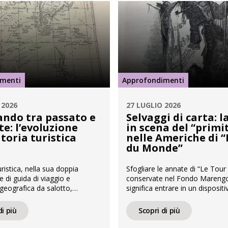
imenti
Approfondimenti
 2026
27 LUGLIO 2026
ando tra passato e
Selvaggi di carta: 
e: l’evoluzione
in scena del “primi
itoria turistica
nelle Americhe di “
du Monde”
uristica, nella sua doppia
Sfogliare le annate di “Le Tou
e di guida di viaggio e
conservate nel Fondo Marengo
 geografica da salotto,
significa entrare in un dispositi
una delle fonti migliori per noi
ottocentesco ancora sorpren
i moderni per comprendere
efficace. La carta spessa, le inci
di più
Scopri di più
e del modo di viaggiare e la
di dettagli, l’alternanza di testo
el territorio. Sin
immagine costruiscono un rac