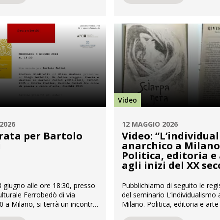
e in calce a questa pagina. A
presidente, Ulrico Carlo Hoepli
e la storia de La Notte, sono
anche consigliere di amministr
 del giornalismo, quali Vittorio
S.I.A.E. – Società Italiana Autori
lia Aspesi, Piero […]
(Roma) –, consigliere, tesorier
proboviro […]
Video
2026
12 MAGGIO 2026
rata per Bartolo
Video: “L’individua
i
anarchico a Milano
Politica, editoria e
agli inizi del XX sec
 giugno alle ore 18:30, presso
Pubblichiamo di seguito le regi
ulturale Ferrobedò di via
del seminario L’individualismo
a Milano, si terrà un incontro
Milano. Politica, editoria e arte a
uno dei più interessanti poeti
del XX secolo, organizzato da 