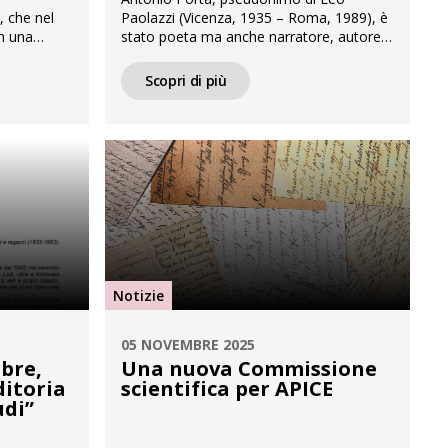
, che nel
Paolazzi (Vicenza, 1935 – Roma, 1989), è
n una
stato poeta ma anche narratore, autore
spesi nel
teatrale, critico letterario, oltre che
un
instancabile funzionario editoriale e
Scopri di più
mpa
organizzatore culturale, fra i maggiori
rvato
esponenti della Neoavanguardia italiana
APICE.
(presente nell’antologia dei “Novissimi”,
ecolo, dal
partecipò al Gruppo ’63) e poi
ali
protagonista – a partire dagli anni Ottanta
lla
– di […]
Notizie
05 NOVEMBRE 2025
bre,
Una nuova Commissione
ditoria
scientifica per APICE
udi”