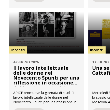
scoperta della città sotto la guida di un
di Milano, 
suo illustre cittadino, il noto scrittore ed
ripercorrer
editore Alberto Vigevani. Milano ancora
grandi nomi
ieri. Luoghi, persone, ricordi di una città
Feltri, Nata
che è diventata […]
Incontri
Incontri
4 GIUGNO 2026
3 GIUGNO 
Il lavoro intellettuale
Una se
delle donne nel
Cattaf
Novecento Spunti per una
riflessione in occasione
dell’anniversario del
primo voto femminile
APICE promuove la giornata di studi “Il
Mercoledì 3
lavoro intellettuale delle donne nel
lo spazio c
Novecento. Spunti per una riflessione in
Moscova 40 
occasione dell’anniversario del primo voto
dedicato a 