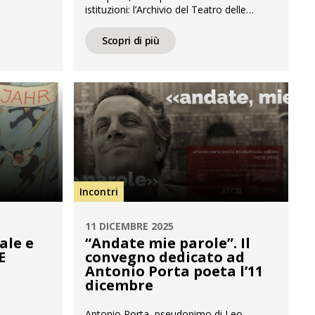
istituzioni: l’Archivio del Teatro delle
enti che
Marionette di Gianni e Cosetta Colla
 non siano
custodisce un patrimonio straordinario
Scopri di più
ogna
che documenta quasi duecento anni di
l teatro
storia del teatro di figura italiano (1824-
 e la
2019). Ma come ci si può orientare in
questa ricchezza? Come si possono
cita di uno
scoprire connessioni tra […]
Incontri
11 DICEMBRE 2025
ale e
“Andate mie parole”. Il
E
convegno dedicato ad
Antonio Porta poeta l’11
dicembre
Antonio Porta, pseudonimo di Leo