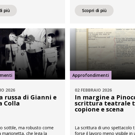
ganizza la giornata di studi
solo giorno. Tra queste c’è Ade
stieri del libro: per uno stato
(1910–1985), protagonista del
di più
Scopri di più
li studi italiani’, che si terrà
siciliano, autrice nel 1934 di FF
prile 2026, dalle ore 10.30 alle
direttissimo. Un’opera rara, rim
so il Dipartimento SAGAS (via
margini per decenni. Oggi, nell
0, Firenze). […]
biblioteche italiane, ne è cons
imenti
Approfondimenti
IO 2026
02 FEBBRAIO 2026
a russa di Gianni e
In margine a Pinocc
a Colla
scrittura teatrale 
copione e scena
ilo sottile, ma robusto come
La scrittura di uno spettacolo t
na marionetta, che lega la
forse il lavoro meno visibile in 