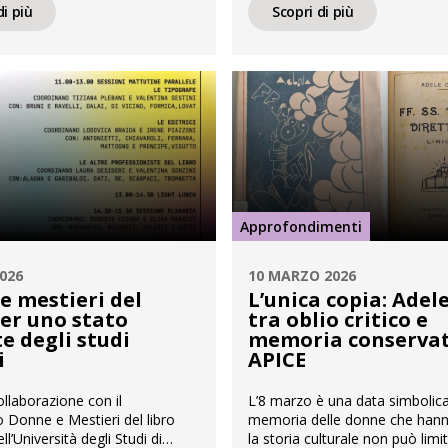
nda metà del Novecento
collaborazione con il Dipartime
di più
Scopri di più
attafi appunto, di cui APICE
Studi storici “Federico Chabod”
Archivio. Stefano Ghidinelli ed
giornata del 12 maggio 2026.
ro presentano “Diego Bertelli.
visione. PRIMA PARTE SEC
iaggio. Poesia destino in […]
PARTE
Approfondimenti
2026
10 MARZO 2026
e mestieri del
L’unica copia: Adel
per uno stato
tra oblio critico e
te degli studi
memoria conservat
i
APICE
ollaborazione con il
L’8 marzo è una data simbolica
 Donne e Mestieri del libro
memoria delle donne che han
l’Università degli Studi di
la storia culturale non può limi