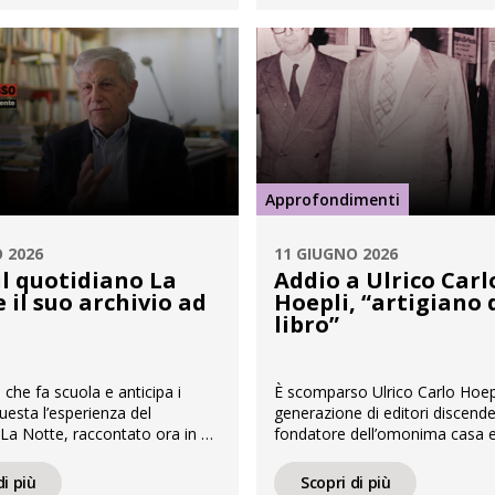
nto, le guide in volume, come
mondo che è al tempo stesso
Baedeker, tascabile e
documentario e spettacolare.
a viaggiatori dell’aristocrazia e
Édouard Charton nel […]
rghesia, […]
Approfondimenti
 2026
11 GIUGNO 2026
il quotidiano La
Addio a Ulrico Carl
 il suo archivio ad
Hoepli, “artigiano 
libro”
 che fa scuola e anticipa i
È scomparso Ulrico Carlo Hoepl
uesta l’esperienza del
generazione di editori discende
La Notte, raccontato ora in un
fondatore dell’omonima casa ed
 disponibile sul canale
aprì i battenti a Milano il 7 dic
APICE e dell’Università Statale
1870. Oltre a esserne stato a 
di più
Scopri di più