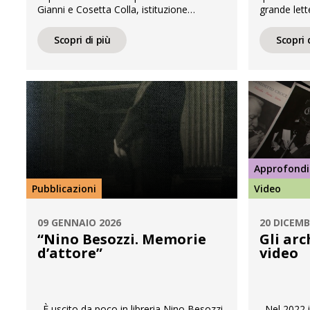
Gianni e Cosetta Colla, istituzione
grande lett
d’eccellenza del teatro di figura milanese
italiano. Ne
e internazionale. In occasione dei 120
Gianni e Cos
Scopri di più
Scopri 
anni dalla nascita di Gianni Colla, dei 90
anni Settan
anni di Cosetta Colla e dell’ottantesimo
Ottanta, s
anniversario del debutto del repertorio
‘sovietica’ 
moderno della Compagnia, APICE, […]
profondità.
Approfond
Pubblicazioni
Video
09 GENNAIO 2026
20 DICEMB
“Nino Besozzi. Memorie
Gli arc
d’attore”
video
È uscito da poco in libreria Nino Besozzi.
Nel 2022 il