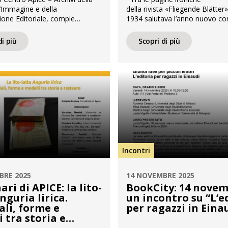
l’Immagine e della
della rivista «Fliegende Blätter»
one Editoriale, compie
1934 salutava l’anno nuovo co
Saranno numerosi gli eventi e le
danza acrobatica di sciatori so
ientifiche per celebrare questo
cielo alpino, riscopriamo oggi 
di più
Scopri di più
anniversario. Nell’attesa,
frammento prezioso della sta
ndividere, con coloro che ci
illustrata mitteleuropea, conse
to in questi anni, un video che
nel Fondo Pietro Marengo ad 
r immagini quello che Apice è
«Fliegende Blätter» fu per un s
un luogo […]
1844 al 1944, uno dei settiman
umoristico-satirici più amati de
Germania. Usciva […]
Incontri
BRE 2025
14 NOVEMBRE 2025
ari di APICE: la lito-
BookCity: 14 novem
nguria lirica.
un incontro su “L’e
ali, forme e
per ragazzi in Eina
 tra storia e