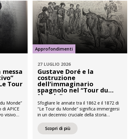
Approfondimenti
27 LUGLIO 2026
la messa
Gustave Doré e la
tivo”
costruzione
Le Tour
dell’immaginario
spagnolo nel “Tour du
Monde”
r du Monde”
Sfogliare le annate tra il 1862 e il 1872 di
 di APICE
“Le Tour du Monde” significa immergersi
vo visivo
in un decennio cruciale della storia
dentemente
editoriale europea. È proprio dalla
sioni fitte
consultazione diretta della celebre rivista,
Scopri di più
 e
edita da Hachette e diretta da Édouard
conto del
Charton, che prende vita questo articolo