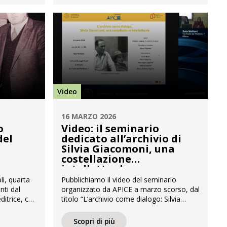
dedicato alla costruzione dell’immaginario
 Fondata da
spagnolo. Custodito nel Fondo Marengo
di […]
Video
16 MARZO 2026
o
Video: il seminario
del
dedicato all’archivio di
Silvia Giacomoni, una
costellazione
intellettuale
i, quarta
Pubblichiamo il video del seminario
nti dal
organizzato da APICE a marzo scorso, dal
itrice, che
titolo “L’archivio come dialogo: Silvia
embre del
Giacomoni, una costellazione
lungo
intellettuale”, dedicato a una figura che ha
Scopri di più