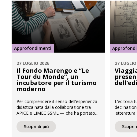
Approfondimenti
Approfond
27 LUGLIO 2026
27 LUGLIO
Il Fondo Marengo e “Le
Viaggi
Tour du Monde”, un
present
incubatore per il turismo
dell’ed
moderno
Per comprendere il senso dell’esperienza
L’editoria t
didattica nata dalla collaborazione tra
declinazion
APICE e LIMEC SSML — che ha portato
letteratura
gli studenti e le studentesse a
costituisce 
trasformarsi in autori di contenuti — è
osservator
Scopri di più
Scopri 
necessario calarsi nel cuore del
l’evoluzion
patrimonio che ci ha ospitati. Il Fondo
percezione d