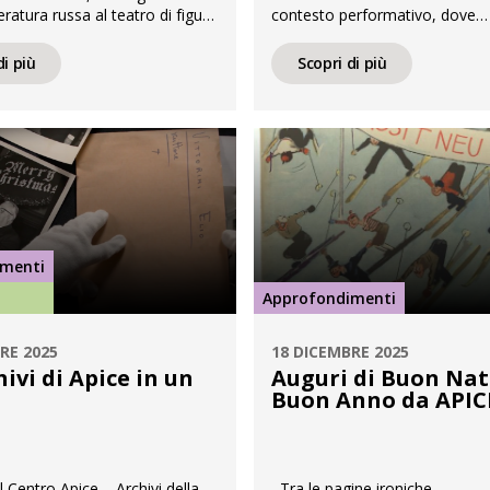
eratura russa al teatro di figura
contesto performativo, dove
l repertorio del Teatro di
generalmente prevalgono elem
etta Colla, tra la fine degli
coinvolgono altri linguaggi che
di più
Scopri di più
ta e la metà degli anni
la parola scritta. Tuttavia, bis
i concentra una produzione
considerare che soprattutto ne
straordinaria per densità e
drammatico, la messa in scena
 Non si […]
drammaturgia sono strumenti
fondamentali per la buona rius
spettacolo. […]
imenti
Approfondimenti
RE 2025
18 DICEMBRE 2025
hivi di Apice in un
Auguri di Buon Nat
Buon Anno da APIC
 Centro Apice – Archivi della
Tra le pagine ironiche