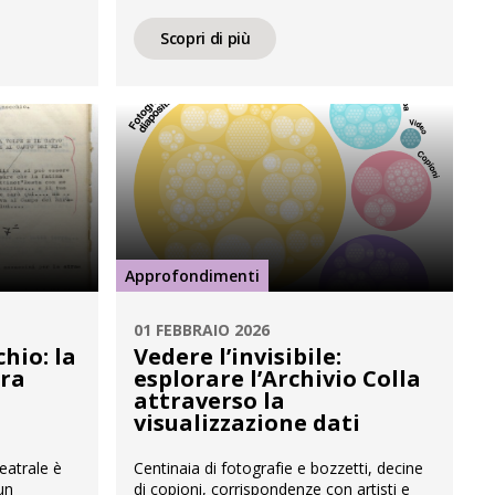
le Gloria
figura che ha attraversato ambiti e
 Futurismo
linguaggi diversi senza mai lasciarsi
Scopri di più
. SS. “89”
ricondurre a una definizione univoca. Il
asta ai
titolo del seminario definisce con
e
precisione la prospettiva proposta, dove
ervato […]
l’archivio non è concepito come un
deposito inerte, ma come uno spazio
relazionale. […]
Approfondimenti
01 FEBBRAIO 2026
hio: la
Vedere l’invisibile:
tra
esplorare l’Archivio Colla
attraverso la
visualizzazione dati
eatrale è
Centinaia di fotografie e bozzetti, decine
un
di copioni, corrispondenze con artisti e