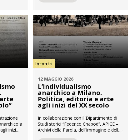
 è stato
attraversato ambiti e linguaggi diversi
azione della
senza mai lasciarsi ricondurre a una
 Editori
definizione univoca. Il titolo del seminario
e e
definisce con precisione la prospettiva
proposta, dove l’archivio non è concepito
[…]
Incontri
12 MAGGIO 2026
lismo
L’individualismo
.
anarchico a Milano.
 arte
Politica, editoria e arte
olo”
agli inizi del XX secolo
strazione
In collaborazione con il Dipartimento di
 anarchico a
Studi storici “Federico Chabod”, APICE –
gli inizi
Archivi della Parola, dell’Immagine e della
APICE in
Comunicazione Editoriale organizza il