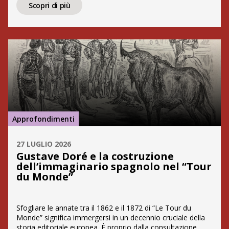
testo e immagine costruiscono un racconto del mondo
Scopri di più
che è al tempo stesso documentario e spettacolare.
Fondata da Édouard Charton nel […]
Approfondimenti
27 LUGLIO 2026
Gustave Doré e la costruzione
dell’immaginario spagnolo nel “Tour
du Monde”
Sfogliare le annate tra il 1862 e il 1872 di “Le Tour du
Monde” significa immergersi in un decennio cruciale della
storia editoriale europea. È proprio dalla consultazione