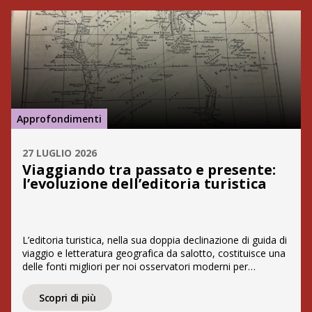
Approfondimenti
27 LUGLIO 2026
Viaggiando tra passato e presente:
l’evoluzione dell’editoria turistica
L’editoria turistica, nella sua doppia declinazione di guida di
viaggio e letteratura geografica da salotto, costituisce una
delle fonti migliori per noi osservatori moderni per
comprendere l’evoluzione del modo di viaggiare e la
percezione del territorio. Sin dall’Ottocento, le guide in
Scopri di più
volume, come la celebre Baedeker, tascabile e indirizzata a