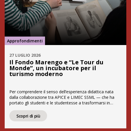
Approfondimenti
27 LUGLIO 2026
Il Fondo Marengo e “Le Tour du
Monde”, un incubatore per il
turismo moderno
Per comprendere il senso dell’esperienza didattica nata
dalla collaborazione tra APICE e LIMEC SSML — che ha
portato gli studenti e le studentesse a trasformarsi in
autori di contenuti — è necessario calarsi nel cuore del
patrimonio che ci ha ospitati. Il Fondo Marengo, mirabile
Scopri di più
collezione acquisita dall’editore Pietro Marengo e custodita
da APICE, rappresenta […]