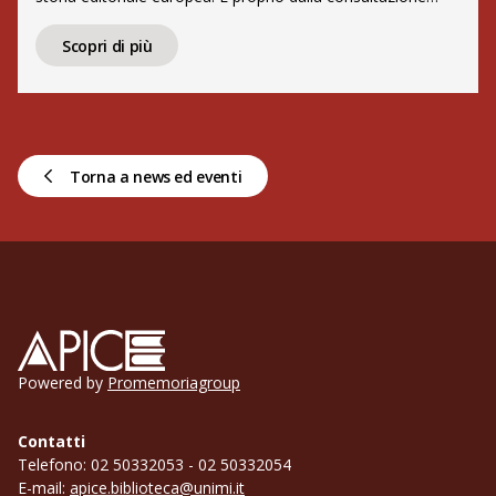
diretta della celebre rivista, edita da Hachette e diretta da
Édouard Charton, che prende vita questo articolo dedicato
Scopri di più
alla costruzione dell’immaginario spagnolo. Custodito nel
Fondo Marengo di […]
Torna a news ed eventi
Apice
Powered by
Promemoriagroup
Contatti
Telefono: 02 50332053 - 02 50332054
E-mail:
apice.biblioteca@unimi.it