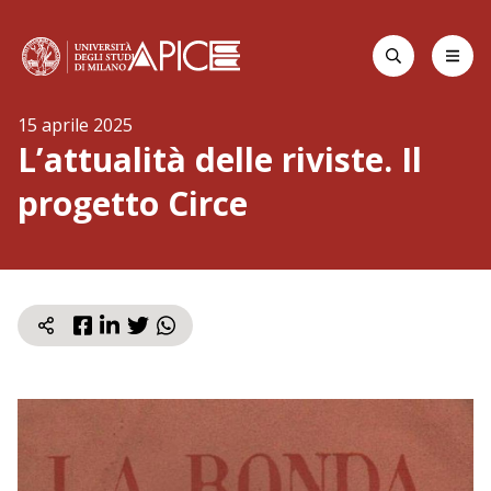
Apr
Cerca
Home page
La statale
15 aprile 2025
L’attualità delle riviste. Il
progetto Circe