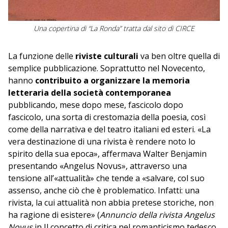
Una copertina di “La Ronda” tratta dal sito di CIRCE
La funzione delle
riviste culturali
va ben oltre quella di
semplice pubblicazione. Soprattutto nel Novecento,
hanno
contribuito a organizzare la memoria
letteraria della società contemporanea
pubblicando, mese dopo mese, fascicolo dopo
fascicolo, una sorta di crestomazia della poesia, così
come della narrativa e del teatro italiani ed esteri. «La
vera destinazione di una rivista è rendere noto lo
spirito della sua epoca», affermava Walter Benjamin
presentando «Angelus Novus», attraverso una
tensione all’«attualità» che tende a «salvare, col suo
assenso, anche ciò che è problematico. Infatti: una
rivista, la cui attualità non abbia pretese storiche, non
ha ragione di esistere» (
Annuncio della rivista Angelus
Novus
in Il concetto di critica nel romanticismo tedesco.