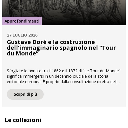
Approfondimenti
27 LUGLIO 2026
Gustave Doré e la costruzione
dell’immaginario spagnolo nel “Tour
du Monde”
Sfogliare le annate tra il 1862 e il 1872 di “Le Tour du Monde”
significa immergersi in un decennio cruciale della storia
editoriale europea. È proprio dalla consultazione diretta della
celebre rivista, edita da Hachette e diretta da Édouard
Charton, che prende vita questo articolo dedicato alla
Scopri di più
costruzione dell’immaginario spagnolo. Custodito nel Fondo
Marengo di […]
Le collezioni