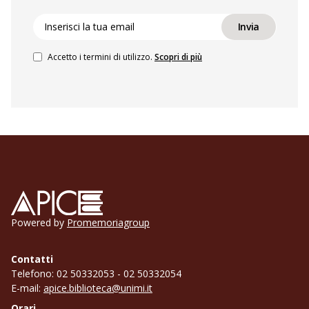
La tua email
Invia
Accetto i termini di utilizzo.
Scopri di più
Apice
Powered by
Promemoriagroup
Contatti
Telefono: 02 50332053 - 02 50332054
E-mail:
apice.biblioteca@unimi.it
Orari