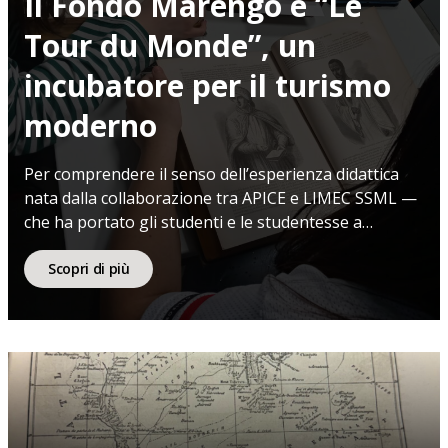
Il Fondo Marengo e “Le
Tour du Monde”, un
incubatore per il turismo
moderno
Per comprendere il senso dell’esperienza didattica
nata dalla collaborazione tra APICE e LIMEC SSML —
che ha portato gli studenti e le studentesse a
trasformarsi in autori di contenuti — è necessario
calarsi nel cuore del patrimonio che ci ha ospitati. Il
Scopri di più
Fondo Marengo, mirabile collezione acquisita
dall’editore Pietro Marengo e custodita da APICE,
rappresenta […]