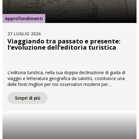
Approfondimenti
27 LUGLIO 2026
Viaggiando tra passato e presente:
l’evoluzione dell’editoria turistica
L’editoria turistica, nella sua doppia declinazione di guida di
viaggio e letteratura geografica da salotto, costituisce una
delle fonti migliori per noi osservatori moderni per
comprendere l’evoluzione del modo di viaggiare e la
percezione del territorio. Sin dall’Ottocento, le guide in
Scopri di più
volume, come la celebre Baedeker, tascabile e indirizzata a
viaggiatori dell’aristocrazia e dell’alta borghesia, […]