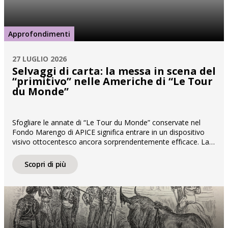
Approfondimenti
27 LUGLIO 2026
Selvaggi di carta: la messa in scena del
“primitivo” nelle Americhe di “Le Tour
du Monde”
Sfogliare le annate di “Le Tour du Monde” conservate nel
Fondo Marengo di APICE significa entrare in un dispositivo
visivo ottocentesco ancora sorprendentemente efficace. La
carta spessa, le incisioni fitte di dettagli, l’alternanza di testo e
immagine costruiscono un racconto del mondo che è al
Scopri di più
tempo stesso documentario e spettacolare. Fondata da
Édouard Charton nel […]