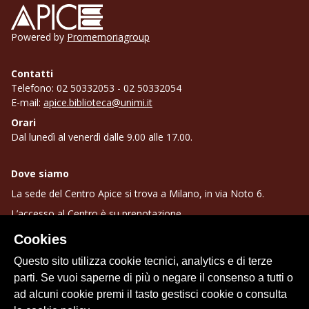
Apice
Powered by
Promemoriagroup
Contatti
Telefono: 02 50332053 - 02 50332054
E-mail:
apice.biblioteca@unimi.it
Orari
Dal lunedì al venerdì dalle 9.00 alle 17.00.
Dove siamo
La sede del Centro Apice si trova a Milano, in via Noto 6.
L’accesso al Centro è su prenotazione.
Cookies
Cookie Policy
Questo sito utilizza cookie tecnici, analytics e di terze
Note legali
parti. Se vuoi saperne di più o negare il consenso a tutti o
Facebook
Instagram
Youtube
Seguici su
ad alcuni cookie premi il tasto gestisci cookie o consulta