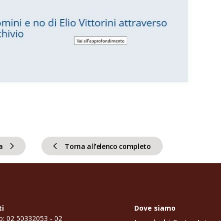
a
Torna all'elenco completo
ti
Dove siamo
o: 02 50332053 - 02