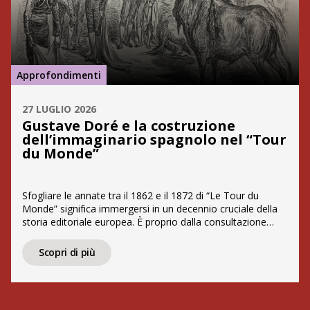
Approfondimenti
27 LUGLIO 2026
Gustave Doré e la costruzione
dell’immaginario spagnolo nel “Tour
du Monde”
Sfogliare le annate tra il 1862 e il 1872 di “Le Tour du
Monde” significa immergersi in un decennio cruciale della
storia editoriale europea. È proprio dalla consultazione
diretta della celebre rivista, edita da Hachette e diretta da
Édouard Charton, che prende vita questo articolo dedicato
Scopri di più
alla costruzione dell’immaginario spagnolo. Custodito nel
Fondo Marengo di […]