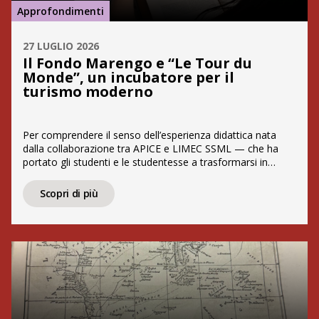
Approfondimenti
27 LUGLIO 2026
Il Fondo Marengo e “Le Tour du
Monde”, un incubatore per il
turismo moderno
Per comprendere il senso dell’esperienza didattica nata
dalla collaborazione tra APICE e LIMEC SSML — che ha
portato gli studenti e le studentesse a trasformarsi in
autori di contenuti — è necessario calarsi nel cuore del
patrimonio che ci ha ospitati. Il Fondo Marengo, mirabile
Scopri di più
collezione acquisita dall’editore Pietro Marengo e custodita
da APICE, rappresenta […]