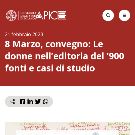
Apr
Cerca
Home page
La statale
21 febbraio 2023
8 Marzo, convegno: Le
donne nell’editoria del ’900
fonti e casi di studio