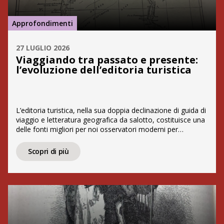
Approfondimenti
27 LUGLIO 2026
Viaggiando tra passato e presente:
l’evoluzione dell’editoria turistica
L’editoria turistica, nella sua doppia declinazione di guida di
viaggio e letteratura geografica da salotto, costituisce una
delle fonti migliori per noi osservatori moderni per
comprendere l’evoluzione del modo di viaggiare e la
percezione del territorio. Sin dall’Ottocento, le guide in
Scopri di più
volume, come la celebre Baedeker, tascabile e indirizzata a
viaggiatori dell’aristocrazia e dell’alta borghesia, […]