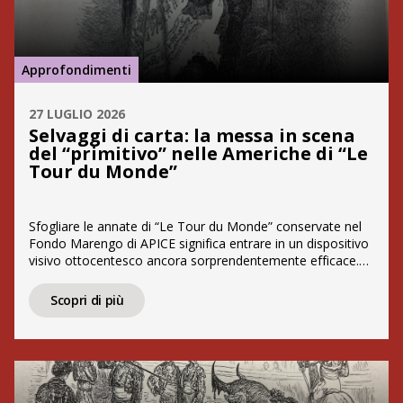
Approfondimenti
27 LUGLIO 2026
Selvaggi di carta: la messa in scena
del “primitivo” nelle Americhe di “Le
Tour du Monde”
Sfogliare le annate di “Le Tour du Monde” conservate nel
Fondo Marengo di APICE significa entrare in un dispositivo
visivo ottocentesco ancora sorprendentemente efficace.
La carta spessa, le incisioni fitte di dettagli, l’alternanza di
testo e immagine costruiscono un racconto del mondo
Scopri di più
che è al tempo stesso documentario e spettacolare.
Fondata da Édouard Charton nel […]